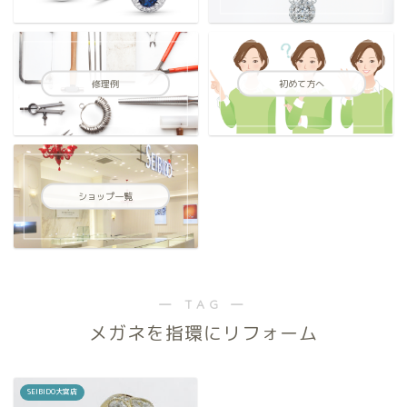
修理例
初めて方へ
ショップ一覧
― TAG ―
メガネを指環にリフォーム
SEIBIDO大宮店