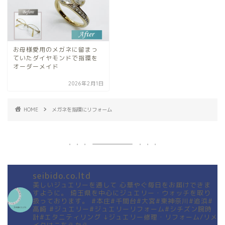
お母様愛用のメガネに留まっ
ていたダイヤモンドで指環を
オーダーメイド
2026年2月1日
HOME
メガネを指環にリフォーム
seibido.co.ltd
美しいジュエリーを通して
心華やぐ毎日をお届けできま
すように。
埼玉県を中心にジュエリー・ウォッチを取り
扱っております。
#本庄#千間台#大宮#東神奈川#追浜#
高崎
#ジュエリー#ジュエリーリフォーム#シチズン腕時
計#エタニティリング
↓ジュエリー修理・リフォーム/リメ