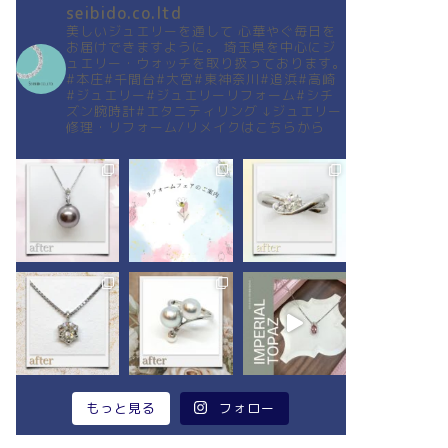
seibido.co.ltd
美しいジュエリーを通して
心華やぐ毎日を
お届けできますように。
埼玉県を中心にジ
ュエリー・ウォッチを取り扱っております。
#本庄#千間台#大宮#東神奈川#追浜#高崎
#ジュエリー#ジュエリーリフォーム#シチ
ズン腕時計#エタニティリング
↓ジュエリー
修理・リフォーム/リメイクはこちらから
もっと見る
フォロー