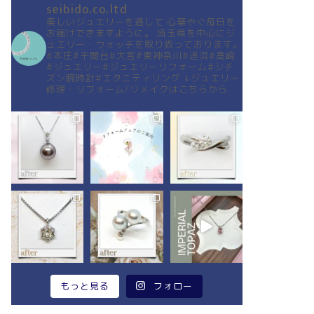
seibido.co.ltd
美しいジュエリーを通して
心華やぐ毎日を
お届けできますように。
埼玉県を中心にジ
ュエリー・ウォッチを取り扱っております。
#本庄#千間台#大宮#東神奈川#追浜#高崎
#ジュエリー#ジュエリーリフォーム#シチ
ズン腕時計#エタニティリング
↓ジュエリー
修理・リフォーム/リメイクはこちらから
もっと見る
フォロー