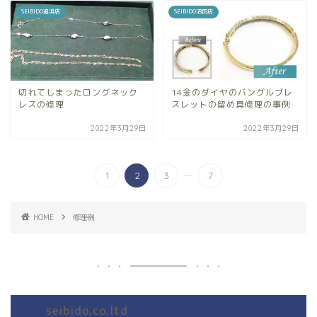
SEIBIDO追浜店
SEIBIDO沼田店
切れてしまったロングネック
14金のダイヤのバングルブレ
レスの修理
スレットの留め具修理の事例
2022年3月29日
2022年3月29日
...
1
2
3
7
HOME
修理例
seibido.co.ltd