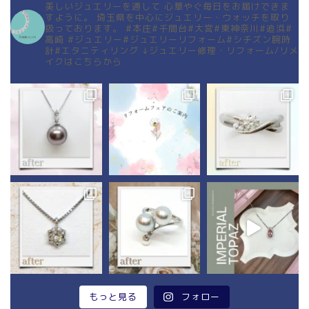
美しいジュエリーを通して
心華やぐ毎日をお届けできま
すように。
埼玉県を中心にジュエリー・ウォッチを取り
扱っております。
#本庄#千間台#大宮#東神奈川#追浜#
高崎
#ジュエリー#ジュエリーリフォーム#シチズン腕時
計#エタニティリング
↓ジュエリー修理・リフォーム/リメ
イクはこちらから
もっと見る
フォロー