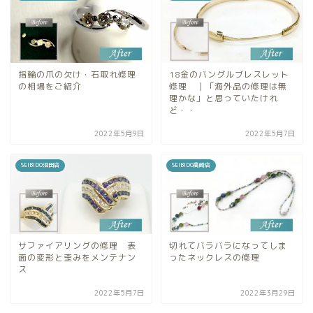
指輪の爪の欠け・石取れ修理
18金のバングルブレスレット
の相場をご紹介
修理 ｜「海外品の修理は無
理かな」と思っていたけれ
ど・・
2022年5月9日
2022年5月7日
SEIBIDO沼田店
SEIBIDO高崎店
サファイアリングの修理 表
切れてバラバラになってしま
面の変形と歪みをメンテナン
ったネックレスの修理
ス
2022年5月7日
2022年3月29日