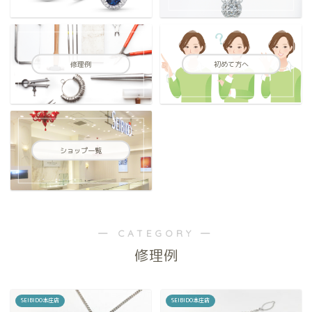
修理例
初めて方へ
ショップ一覧
― CATEGORY ―
修理例
SEIBIDO本庄店
SEIBIDO本庄店