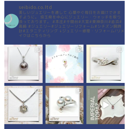
seibido.co.ltd
美しいジュエリーを通して
心華やぐ毎日をお届けできま
すように。
埼玉県を中心にジュエリー・ウォッチを取り
扱っております。
#本庄#千間台#大宮#東神奈川#追浜#
高崎
#ジュエリー#ジュエリーリフォーム#シチズン腕時
計#エタニティリング
↓ジュエリー修理・リフォーム/リメ
イクはこちらから