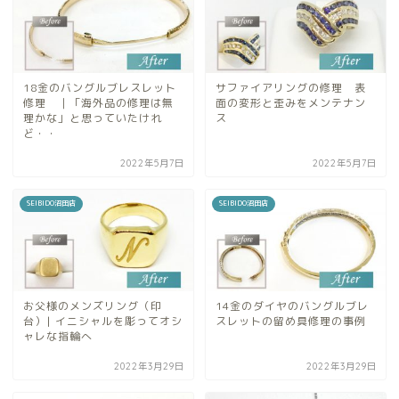
18金のバングルブレスレット
サファイアリングの修理 表
修理 ｜「海外品の修理は無
面の変形と歪みをメンテナン
理かな」と思っていたけれ
ス
ど・・
2022年5月7日
2022年5月7日
SEIBIDO沼田店
SEIBIDO沼田店
お父様のメンズリング（印
14金のダイヤのバングルブレ
台）| イニシャルを彫ってオシ
スレットの留め具修理の事例
ャレな指輪へ
2022年3月29日
2022年3月29日