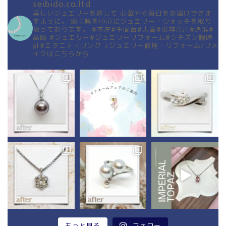
seibido.co.ltd
美しいジュエリーを通して
心華やぐ毎日をお届けできま
すように。
埼玉県を中心にジュエリー・ウォッチを取り
扱っております。
#本庄#千間台#大宮#東神奈川#追浜#
高崎
#ジュエリー#ジュエリーリフォーム#シチズン腕時
計#エタニティリング
↓ジュエリー修理・リフォーム/リメ
イクはこちらから
もっと見る
フォロー