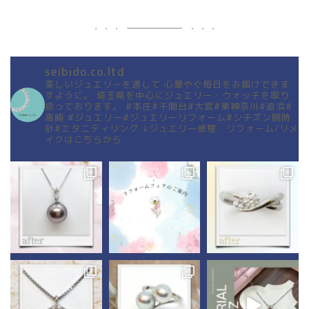
seibido.co.ltd
美しいジュエリーを通して
心華やぐ毎日をお届けできま
すように。
埼玉県を中心にジュエリー・ウォッチを取り
扱っております。
#本庄#千間台#大宮#東神奈川#追浜#
高崎
#ジュエリー#ジュエリーリフォーム#シチズン腕時
計#エタニティリング
↓ジュエリー修理・リフォーム/リメ
イクはこちらから