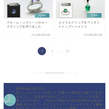
ブルームーンストーンのルー
エメラルドリングをペンダン
スでリングを作りました
トトップへリメイク
2026年6月26日
2026年6月24日
...
1
2
73
seibido.co.ltd
美しいジュエリーを通して
心華やぐ毎日をお届けできま
すように。
埼玉県を中心にジュエリー・ウォッチを取り
扱っております。
#本庄#千間台#大宮#東神奈川#追浜#
高崎
#ジュエリー#ジュエリーリフォーム#シチズン腕時
計#エタニティリング
↓ジュエリー修理・リフォーム/リメ