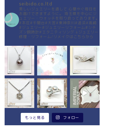
seibido.co.ltd
美しいジュエリーを通して
心華やぐ毎日を
お届けできますように。
埼玉県を中心にジ
ュエリー・ウォッチを取り扱っております。
#本庄#千間台#大宮#東神奈川#追浜#高崎
#ジュエリー#ジュエリーリフォーム#シチ
ズン腕時計#エタニティリング
↓ジュエリー
修理・リフォーム/リメイクはこちらから
もっと見る
フォロー