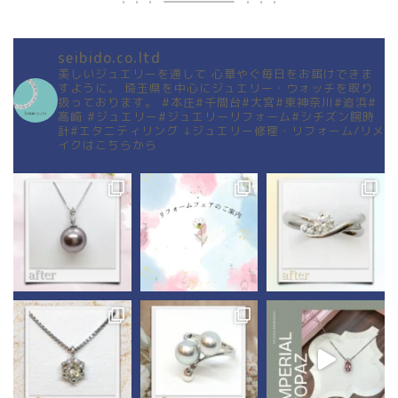
seibido.co.ltd
美しいジュエリーを通して
心華やぐ毎日をお届けできま
すように。
埼玉県を中心にジュエリー・ウォッチを取り
扱っております。
#本庄#千間台#大宮#東神奈川#追浜#
高崎
#ジュエリー#ジュエリーリフォーム#シチズン腕時
計#エタニティリング
↓ジュエリー修理・リフォーム/リメ
イクはこちらから