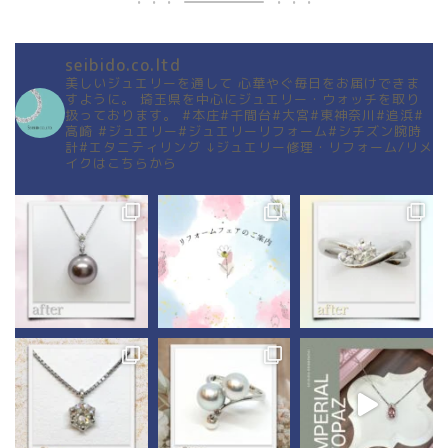
seibido.co.ltd
美しいジュエリーを通して
心華やぐ毎日をお届けできま
すように。
埼玉県を中心にジュエリー・ウォッチを取り
扱っております。
#本庄#千間台#大宮#東神奈川#追浜#
高崎
#ジュエリー#ジュエリーリフォーム#シチズン腕時
計#エタニティリング
↓ジュエリー修理・リフォーム/リメ
イクはこちらから