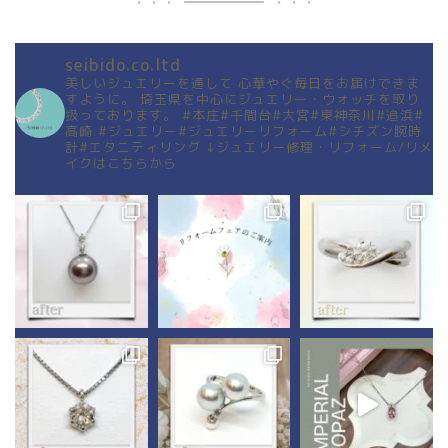
seibido.co.ltd
美しいジュエリーを通して
心華やぐ毎日をお届けできま
すように。
埼玉県を中心にジュエリー・ウォッチを取り
扱っております。
#本庄#千間台#大宮#東神奈川#追浜#
高崎
#ジュエリー#ジュエリーリフォーム#シチズン腕時
計#エタニティリング
↓ジュエリー修理・リフォーム/リメ
イクはこちらから