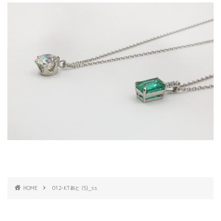
HOME
012-KTあと (5)_ss