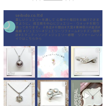
seibido.co.ltd
美しいジュエリーを通して
心華やぐ毎日をお届けできま
すように。
埼玉県を中心にジュエリー・ウォッチを取り
扱っております。
#本庄#千間台#大宮#東神奈川#追浜#
高崎
#ジュエリー#ジュエリーリフォーム#シチズン腕時
計#エタニティリング
↓ジュエリー修理・リフォーム/リメ
イクはこちらから