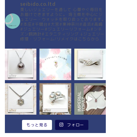
seibido.co.ltd
美しいジュエリーを通して
心華やぐ毎日を
お届けできますように。
埼玉県を中心にジ
ュエリー・ウォッチを取り扱っております。
#本庄#千間台#大宮#東神奈川#追浜#高崎
#ジュエリー#ジュエリーリフォーム#シチ
ズン腕時計#エタニティリング
↓ジュエリー
修理・リフォーム/リメイクはこちらから
もっと見る
フォロー