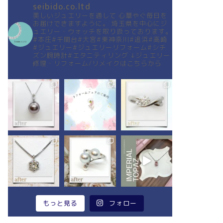
seibido.co.ltd
美しいジュエリーを通して
心華やぐ毎日を
お届けできますように。
埼玉県を中心にジ
ュエリー・ウォッチを取り扱っております。
#本庄#千間台#大宮#東神奈川#追浜#高崎
#ジュエリー#ジュエリーリフォーム#シチ
ズン腕時計#エタニティリング
↓ジュエリー
修理・リフォーム/リメイクはこちらから
もっと見る
フォロー