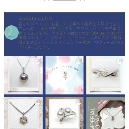
seibido.co.ltd
美しいジュエリーを通して
心華やぐ毎日をお届けできま
すように。
埼玉県を中心にジュエリー・ウォッチを取り
扱っております。
#本庄#千間台#大宮#東神奈川#追浜#
高崎
#ジュエリー#ジュエリーリフォーム#シチズン腕時
計#エタニティリング
↓ジュエリー修理・リフォーム/リメ
イクはこちらから