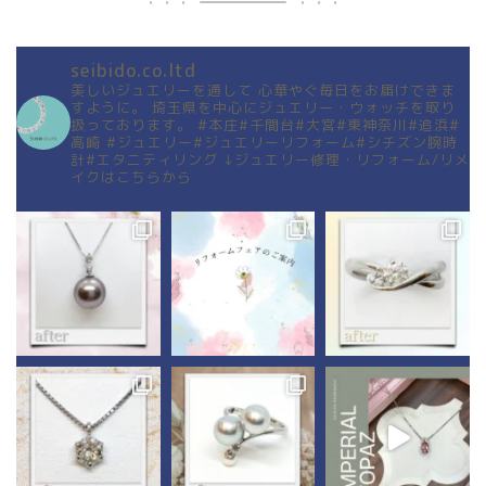
seibido.co.ltd
美しいジュエリーを通して
心華やぐ毎日をお届けできま
すように。
埼玉県を中心にジュエリー・ウォッチを取り
扱っております。
#本庄#千間台#大宮#東神奈川#追浜#
高崎
#ジュエリー#ジュエリーリフォーム#シチズン腕時
計#エタニティリング
↓ジュエリー修理・リフォーム/リメ
イクはこちらから