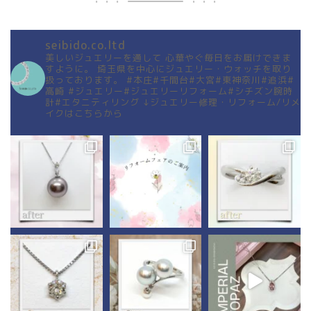
seibido.co.ltd
美しいジュエリーを通して
心華やぐ毎日をお届けできま
すように。
埼玉県を中心にジュエリー・ウォッチを取り
扱っております。
#本庄#千間台#大宮#東神奈川#追浜#
高崎
#ジュエリー#ジュエリーリフォーム#シチズン腕時
計#エタニティリング
↓ジュエリー修理・リフォーム/リメ
イクはこちらから