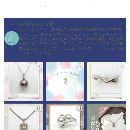
seibido.co.ltd
美しいジュエリーを通して
心華やぐ毎日をお届けできま
すように。
埼玉県を中心にジュエリー・ウォッチを取り
扱っております。
#本庄#千間台#大宮#東神奈川#追浜#
高崎
#ジュエリー#ジュエリーリフォーム#シチズン腕時
計#エタニティリング
↓ジュエリー修理・リフォーム/リメ
イクはこちらから