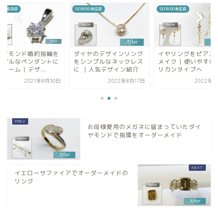
BIDO本庄店
SEIBIDO本庄店
SEIBIDO追浜店
イヤのデザインリング
イヤリングをピアスにリ
ダイヤモンド婚約指
シンプルなネックレス
メイク | 使いやすいアメ
シンプルなペンダン
 ｜人気デザイン紹介
リカンタイプへ
リフォーム | デザ...
2022年8月17日
2022年8月8日
2021年8
お母様愛用のメガネに留まっていたダイ
ヤモンドで指環をオーダーメイド
イエローサファイアでオーダーメイドの
リング