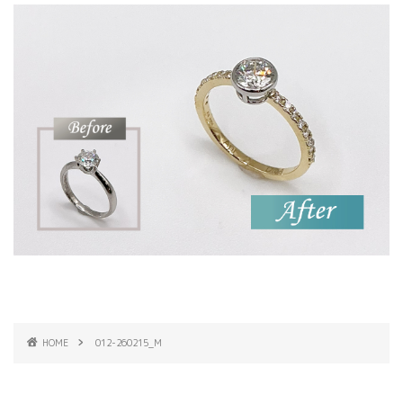
HOME
012-260215_M