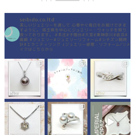
seibido.co.ltd
美しいジュエリーを通して
心華やぐ毎日をお届けできま
すように。
埼玉県を中心にジュエリー・ウォッチを取り
扱っております。
#本庄#千間台#大宮#東神奈川#追浜#
高崎
#ジュエリー#ジュエリーリフォーム#シチズン腕時
計#エタニティリング
↓ジュエリー修理・リフォーム/リメ
イクはこちらから