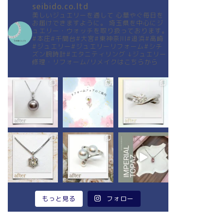
seibido.co.ltd
美しいジュエリーを通して
心華やぐ毎日を
お届けできますように。
埼玉県を中心にジ
ュエリー・ウォッチを取り扱っております。
#本庄#千間台#大宮#東神奈川#追浜#高崎
#ジュエリー#ジュエリーリフォーム#シチ
ズン腕時計#エタニティリング
↓ジュエリー
修理・リフォーム/リメイクはこちらから
もっと見る
フォロー