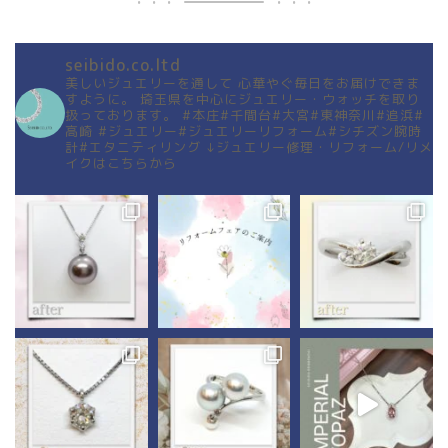
seibido.co.ltd
美しいジュエリーを通して
心華やぐ毎日をお届けできま
すように。
埼玉県を中心にジュエリー・ウォッチを取り
扱っております。
#本庄#千間台#大宮#東神奈川#追浜#
高崎
#ジュエリー#ジュエリーリフォーム#シチズン腕時
計#エタニティリング
↓ジュエリー修理・リフォーム/リメ
イクはこちらから