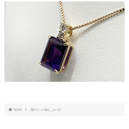
HOME
③012-ｓYあと_ss (2)