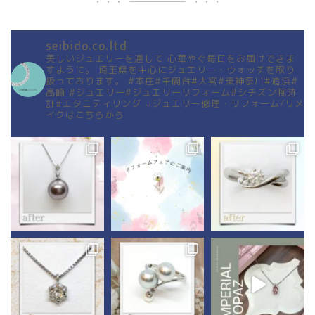
seibido.co.ltd
美しいジュエリーを通して
心華やぐ毎日をお届けできま
すように。
埼玉県を中心にジュエリー・ウォッチを取り
扱っております。
#本庄#千間台#大宮#東神奈川#追浜#
高崎
#ジュエリー#ジュエリーリフォーム#シチズン腕時
計#エタニティリング
↓ジュエリー修理・リフォーム/リメ
イクはこちらから