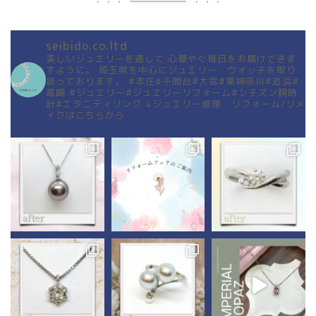
seibido.co.ltd
美しいジュエリーを通して
心華やぐ毎日をお届けできま
すように。
埼玉県を中心にジュエリー・ウォッチを取り
扱っております。
#本庄#千間台#大宮#東神奈川#追浜#
高崎
#ジュエリー#ジュエリーリフォーム#シチズン腕時
計#エタニティリング
↓ジュエリー修理・リフォーム/リメ
イクはこちらから