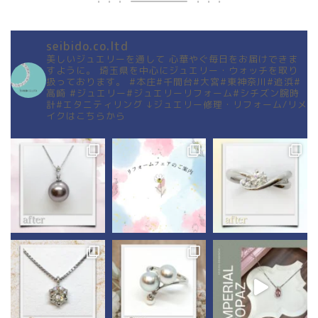
seibido.co.ltd
美しいジュエリーを通して
心華やぐ毎日をお届けできま
すように。
埼玉県を中心にジュエリー・ウォッチを取り
扱っております。
#本庄#千間台#大宮#東神奈川#追浜#
高崎
#ジュエリー#ジュエリーリフォーム#シチズン腕時
計#エタニティリング
↓ジュエリー修理・リフォーム/リメ
イクはこちらから