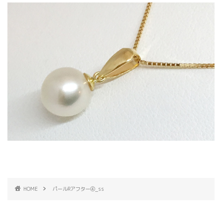
HOME
パールRアフター④_ss