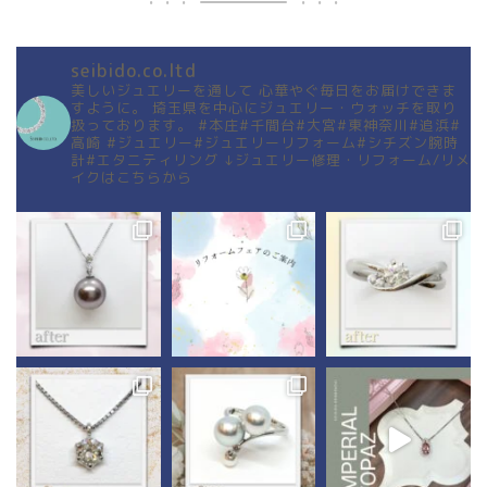
seibido.co.ltd
美しいジュエリーを通して
心華やぐ毎日をお届けできま
すように。
埼玉県を中心にジュエリー・ウォッチを取り
扱っております。
#本庄#千間台#大宮#東神奈川#追浜#
高崎
#ジュエリー#ジュエリーリフォーム#シチズン腕時
計#エタニティリング
↓ジュエリー修理・リフォーム/リメ
イクはこちらから