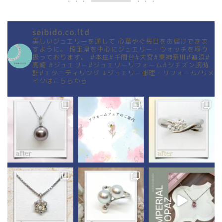
seibido.co.ltd
美しいジュエリーを通して
心華やぐ毎日をお届けできま
すように。
埼玉県を中心にジュエリー・ウォッチを取り
扱っております。
#本庄#千間台#大宮#東神奈川#追浜#
高崎
#ジュエリー#ジュエリーリフォーム#シチズン腕時
計#エタニティリング
↓ジュエリー修理・リフォーム/リメ
イクはこちらから