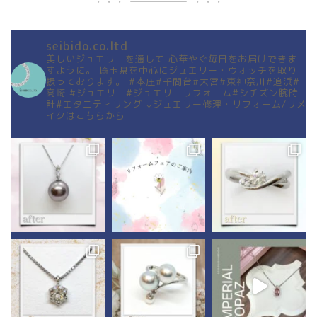
seibido.co.ltd
美しいジュエリーを通して
心華やぐ毎日をお届けできま
すように。
埼玉県を中心にジュエリー・ウォッチを取り
扱っております。
#本庄#千間台#大宮#東神奈川#追浜#
高崎
#ジュエリー#ジュエリーリフォーム#シチズン腕時
計#エタニティリング
↓ジュエリー修理・リフォーム/リメ
イクはこちらから