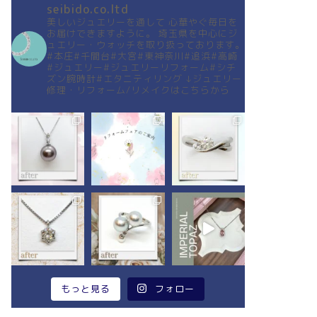
seibido.co.ltd
美しいジュエリーを通して
心華やぐ毎日を
お届けできますように。
埼玉県を中心にジ
ュエリー・ウォッチを取り扱っております。
#本庄#千間台#大宮#東神奈川#追浜#高崎
#ジュエリー#ジュエリーリフォーム#シチ
ズン腕時計#エタニティリング
↓ジュエリー
修理・リフォーム/リメイクはこちらから
もっと見る
フォロー