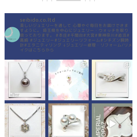
seibido.co.ltd
美しいジュエリーを通して
心華やぐ毎日をお届けできま
すように。
埼玉県を中心にジュエリー・ウォッチを取り
扱っております。
#本庄#千間台#大宮#東神奈川#追浜#
高崎
#ジュエリー#ジュエリーリフォーム#シチズン腕時
計#エタニティリング
↓ジュエリー修理・リフォーム/リメ
イクはこちらから