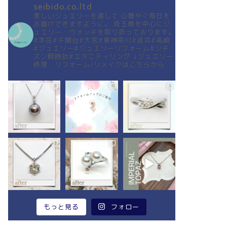
seibido.co.ltd
美しいジュエリーを通して
心華やぐ毎日を
お届けできますように。
埼玉県を中心にジ
ュエリー・ウォッチを取り扱っております。
#本庄#千間台#大宮#東神奈川#追浜#高崎
#ジュエリー#ジュエリーリフォーム#シチ
ズン腕時計#エタニティリング
↓ジュエリー
修理・リフォーム/リメイクはこちらから
もっと見る
フォロー