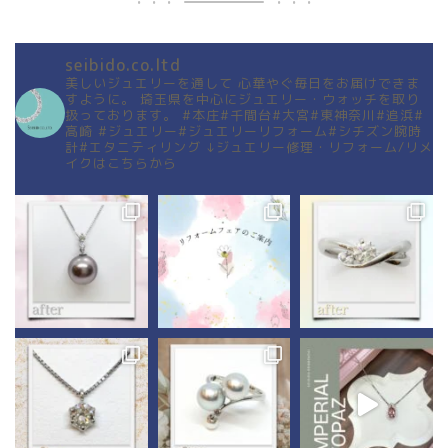
seibido.co.ltd
美しいジュエリーを通して
心華やぐ毎日をお届けできま
すように。
埼玉県を中心にジュエリー・ウォッチを取り
扱っております。
#本庄#千間台#大宮#東神奈川#追浜#
高崎
#ジュエリー#ジュエリーリフォーム#シチズン腕時
計#エタニティリング
↓ジュエリー修理・リフォーム/リメ
イクはこちらから