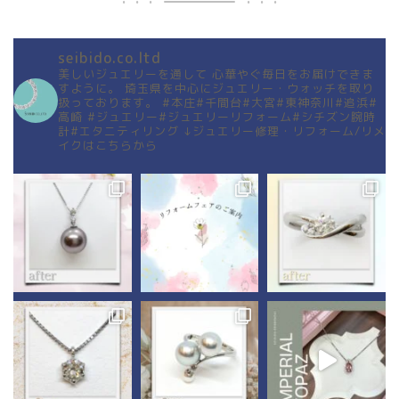
seibido.co.ltd
美しいジュエリーを通して
心華やぐ毎日をお届けできま
すように。
埼玉県を中心にジュエリー・ウォッチを取り
扱っております。
#本庄#千間台#大宮#東神奈川#追浜#
高崎
#ジュエリー#ジュエリーリフォーム#シチズン腕時
計#エタニティリング
↓ジュエリー修理・リフォーム/リメ
イクはこちらから