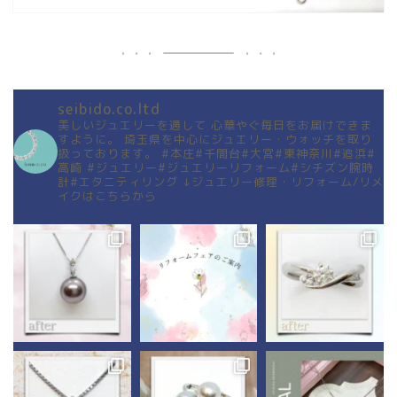
seibido.co.ltd
美しいジュエリーを通して
心華やぐ毎日をお届けできま
すように。
埼玉県を中心にジュエリー・ウォッチを取り
扱っております。
#本庄#千間台#大宮#東神奈川#追浜#
高崎
#ジュエリー#ジュエリーリフォーム#シチズン腕時
計#エタニティリング
↓ジュエリー修理・リフォーム/リメ
イクはこちらから