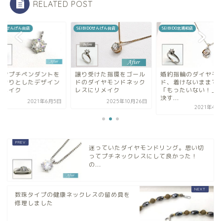
RELATED POST
BIDOせんげん台店
SEIBIDOせんげん台店
SEIBIDO北浦和店
イヤプチペンダントを
譲り受けた指環をゴール
婚約指輪のダイヤモ
っきりとしたデザイン
ドのダイヤモンドネック
ド、着けないままで
リメイク
レスにリメイク
「もったいない！」
決す...
2021年6月5日
2025年10月26日
2021年4月
迷っていたダイヤモンドリング。思い切
ってプチネックレスにして良かった！
の...
数珠タイプの健康ネックレスの留め具を
修理しました