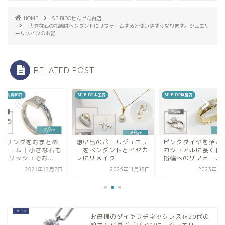
HOME
SEIBIDOせんげん台店
大きな石の指輪はペンダントにリフォームすると使いやすくなります。ジュエリ
ーリメイクのお話
RELATED POST
EIBIDO本庄店
SEIBIDO新座店
SEIBIDO北浦和店
想い出のパールジュエリ
ピンクダイヤを活かした
3本のリングをお
ーをペンダントとイヤカ
カジュアルに長く使える
リフォーム | 小
フにリメイク
指輪へのリフォーム
スタイリッシュでお.
2025年11月18日
2023年2月14日
2021年
お母様のダイヤプチネックレスを20代の