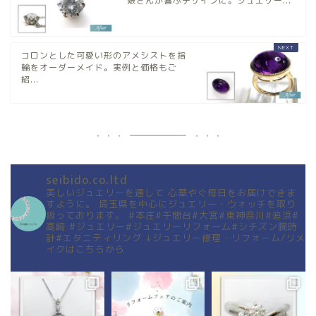
娘さんが喜ぶデザインに。ジュエリー...
コロンとした可愛い形のアメシストを指
輪をオーダーメイド。実例と価格もご
紹...
seibido.co.ltd
美しいジュエリーを通して
心華やぐ毎日をお届けできま
すように。
埼玉県を中心にジュエリー・ウォッチを取り
扱っております。
#本庄#千間台#大宮#東神奈川#追浜#
高崎
#ジュエリー#ジュエリーリフォーム#シチズン腕時
計#エタニティリング
↓ジュエリー修理・リフォーム/リメ
イクはこちらから