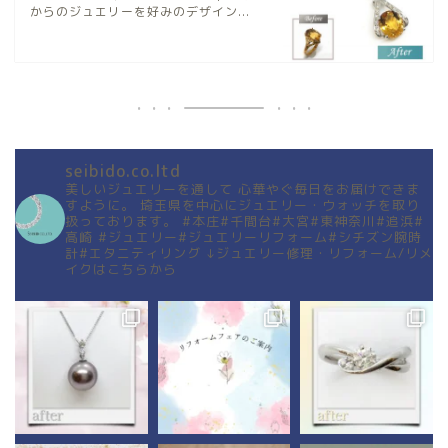
からのジュエリーを好みのデザイン...
seibido.co.ltd
美しいジュエリーを通して
心華やぐ毎日をお届けできま
すように。
埼玉県を中心にジュエリー・ウォッチを取り
扱っております。
#本庄#千間台#大宮#東神奈川#追浜#
高崎
#ジュエリー#ジュエリーリフォーム#シチズン腕時
計#エタニティリング
↓ジュエリー修理・リフォーム/リメ
イクはこちらから