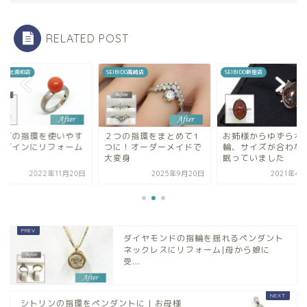
RELATED POST
BIDO高崎店
SEIBIDO新座店
SEIBIDO北浦和店
つの指環をまとめて1
お姉様からゆずられた指
サンゴの指環を使い
に！オーダーメイドで
輪、サイズが合わなくて
いデザインにリフォ
変身
眠っていました
2025年9月20日
2021年4月23日
2022年11
ダイヤモンドの指輪を揺れるペンダント
ネックレスにリフォーム|母から娘に
受...
シトリンの指環をペンダントに | お母様