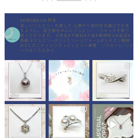
seibido.co.ltd
美しいジュエリーを通して
心華やぐ毎日をお届けできま
すように。
埼玉県を中心にジュエリー・ウォッチを取り
扱っております。
#本庄#千間台#大宮#東神奈川#追浜#
高崎
#ジュエリー#ジュエリーリフォーム#シチズン腕時
計#エタニティリング
↓ジュエリー修理・リフォーム/リメ
イクはこちらから