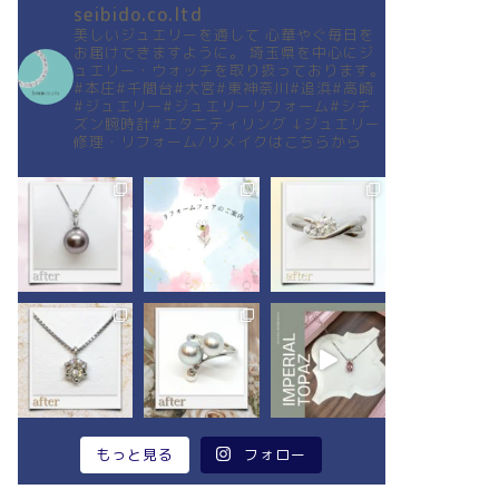
seibido.co.ltd
美しいジュエリーを通して
心華やぐ毎日を
お届けできますように。
埼玉県を中心にジ
ュエリー・ウォッチを取り扱っております。
#本庄#千間台#大宮#東神奈川#追浜#高崎
#ジュエリー#ジュエリーリフォーム#シチ
ズン腕時計#エタニティリング
↓ジュエリー
修理・リフォーム/リメイクはこちらから
もっと見る
フォロー