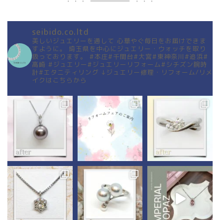
seibido.co.ltd
美しいジュエリーを通して
心華やぐ毎日をお届けできま
すように。
埼玉県を中心にジュエリー・ウォッチを取り
扱っております。
#本庄#千間台#大宮#東神奈川#追浜#
高崎
#ジュエリー#ジュエリーリフォーム#シチズン腕時
計#エタニティリング
↓ジュエリー修理・リフォーム/リメ
イクはこちらから