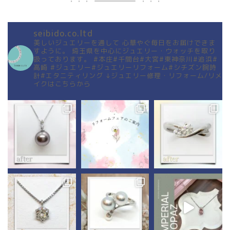
seibido.co.ltd
美しいジュエリーを通して
心華やぐ毎日をお届けできま
すように。
埼玉県を中心にジュエリー・ウォッチを取り
扱っております。
#本庄#千間台#大宮#東神奈川#追浜#
高崎
#ジュエリー#ジュエリーリフォーム#シチズン腕時
計#エタニティリング
↓ジュエリー修理・リフォーム/リメ
イクはこちらから