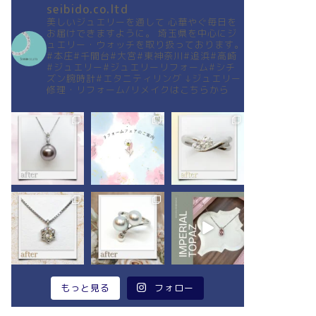
seibido.co.ltd
美しいジュエリーを通して
心華やぐ毎日を
お届けできますように。
埼玉県を中心にジ
ュエリー・ウォッチを取り扱っております。
#本庄#千間台#大宮#東神奈川#追浜#高崎
#ジュエリー#ジュエリーリフォーム#シチ
ズン腕時計#エタニティリング
↓ジュエリー
修理・リフォーム/リメイクはこちらから
もっと見る
フォロー