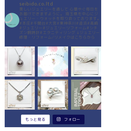
seibido.co.ltd
美しいジュエリーを通して
心華やぐ毎日を
お届けできますように。
埼玉県を中心にジ
ュエリー・ウォッチを取り扱っております。
#本庄#千間台#大宮#東神奈川#追浜#高崎
#ジュエリー#ジュエリーリフォーム#シチ
ズン腕時計#エタニティリング
↓ジュエリー
修理・リフォーム/リメイクはこちらから
もっと見る
フォロー