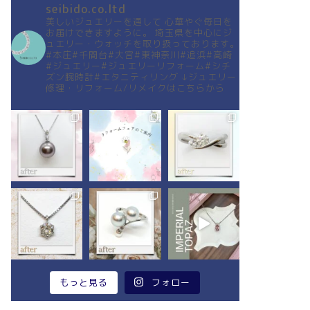
seibido.co.ltd
美しいジュエリーを通して
心華やぐ毎日を
お届けできますように。
埼玉県を中心にジ
ュエリー・ウォッチを取り扱っております。
#本庄#千間台#大宮#東神奈川#追浜#高崎
#ジュエリー#ジュエリーリフォーム#シチ
ズン腕時計#エタニティリング
↓ジュエリー
修理・リフォーム/リメイクはこちらから
もっと見る
フォロー