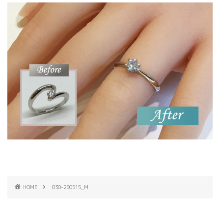
HOME
030-250515_M