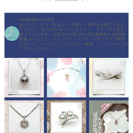
seibido.co.ltd
美しいジュエリーを通して
心華やぐ毎日をお届けできま
すように。
埼玉県を中心にジュエリー・ウォッチを取り
扱っております。
#本庄#千間台#大宮#東神奈川#追浜#
高崎
#ジュエリー#ジュエリーリフォーム#シチズン腕時
計#エタニティリング
↓ジュエリー修理・リフォーム/リメ
イクはこちらから