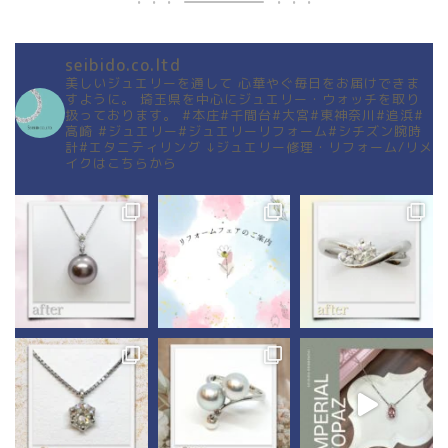
seibido.co.ltd
美しいジュエリーを通して
心華やぐ毎日をお届けできま
すように。
埼玉県を中心にジュエリー・ウォッチを取り
扱っております。
#本庄#千間台#大宮#東神奈川#追浜#
高崎
#ジュエリー#ジュエリーリフォーム#シチズン腕時
計#エタニティリング
↓ジュエリー修理・リフォーム/リメ
イクはこちらから