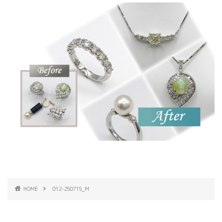
HOME
012-250715_M