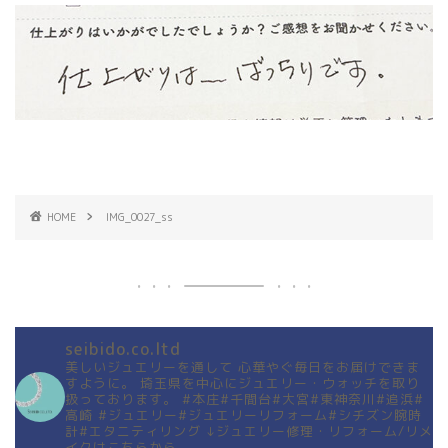
HOME
IMG_0027_ss
seibido.co.ltd
美しいジュエリーを通して
心華やぐ毎日をお届けできま
すように。
埼玉県を中心にジュエリー・ウォッチを取り
扱っております。
#本庄#千間台#大宮#東神奈川#追浜#
高崎
#ジュエリー#ジュエリーリフォーム#シチズン腕時
計#エタニティリング
↓ジュエリー修理・リフォーム/リメ
イクはこちらから