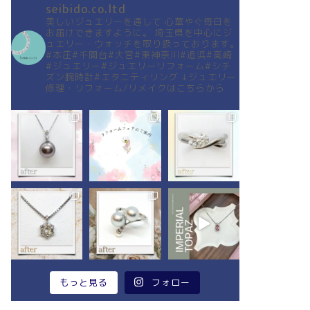
seibido.co.ltd
美しいジュエリーを通して
心華やぐ毎日を
お届けできますように。
埼玉県を中心にジ
ュエリー・ウォッチを取り扱っております。
#本庄#千間台#大宮#東神奈川#追浜#高崎
#ジュエリー#ジュエリーリフォーム#シチ
ズン腕時計#エタニティリング
↓ジュエリー
修理・リフォーム/リメイクはこちらから
もっと見る
フォロー