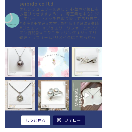
seibido.co.ltd
美しいジュエリーを通して
心華やぐ毎日を
お届けできますように。
埼玉県を中心にジ
ュエリー・ウォッチを取り扱っております。
#本庄#千間台#大宮#東神奈川#追浜#高崎
#ジュエリー#ジュエリーリフォーム#シチ
ズン腕時計#エタニティリング
↓ジュエリー
修理・リフォーム/リメイクはこちらから
もっと見る
フォロー