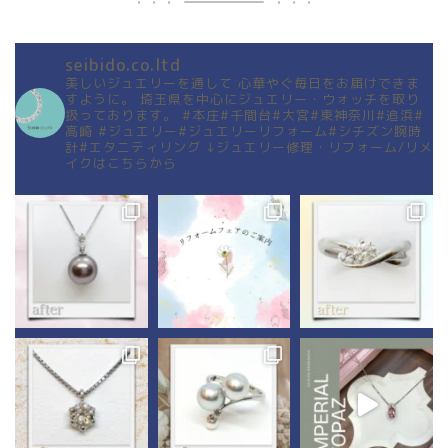
seibido.co.ltd
美しいジュエリーを通して
心華やぐ毎日をお届けできま
すように。
埼玉県を中心にジュエリー・ウォッチを取り
扱っております。
#本庄#千間台#大宮#東神奈川#追浜#
高崎
#ジュエリー#ジュエリーリフォーム#シチズン腕時
計#エタニティリング
↓ジュエリー修理・リフォーム/リメ
イクはこちらから