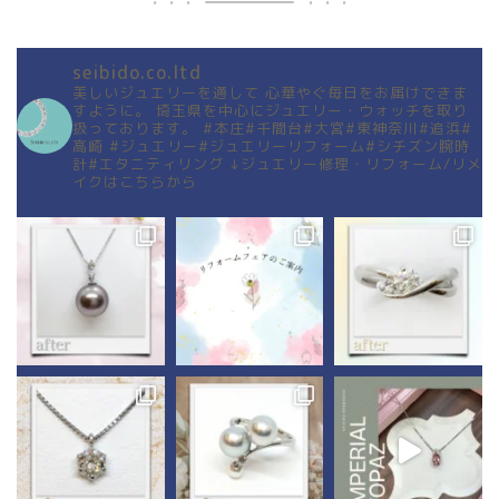
seibido.co.ltd
美しいジュエリーを通して
心華やぐ毎日をお届けできま
すように。
埼玉県を中心にジュエリー・ウォッチを取り
扱っております。
#本庄#千間台#大宮#東神奈川#追浜#
高崎
#ジュエリー#ジュエリーリフォーム#シチズン腕時
計#エタニティリング
↓ジュエリー修理・リフォーム/リメ
イクはこちらから